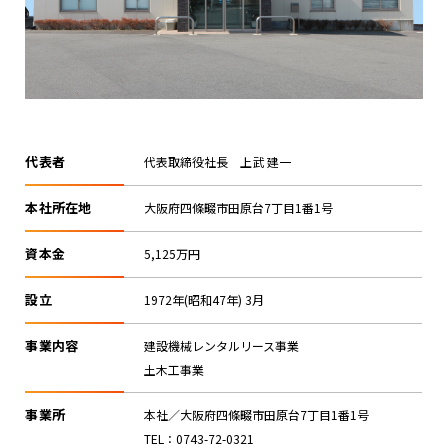
代表者
代表取締役社長 上武 建一
本社所在地
大阪府四條畷市田原台7丁目1番1号
資本金
5,125万円
設立
1972年(昭和47年) 3月
事業内容
建設機械レンタルリース事業
土木工事業
事業所
本社／大阪府四條畷市田原台7丁目1番1号
TEL：0743-72-0321